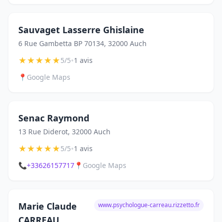
Sauvaget Lasserre Ghislaine
6 Rue Gambetta BP 70134, 32000 Auch
★
★
★
★
★
•
5/5
1 avis
📍
Google Maps
Senac Raymond
13 Rue Diderot, 32000 Auch
★
★
★
★
★
•
5/5
1 avis
📞
+33626157717
📍
Google Maps
Marie Claude
www.psychologue-carreau.rizzetto.fr
CARREAU