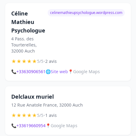
Céline
celinemathieupsychologue.wordpress.com
Mathieu
Psychologue
4 Pass. des
Tourterelles,
32000 Auch
★
★
★
★
★
•
5/5
2 avis
📞
+33630906561
🌐
Site web
📍
Google Maps
Delclaux muriel
12 Rue Anatole France, 32000 Auch
★
★
★
★
★
•
5/5
1 avis
📞
+33619660954
📍
Google Maps