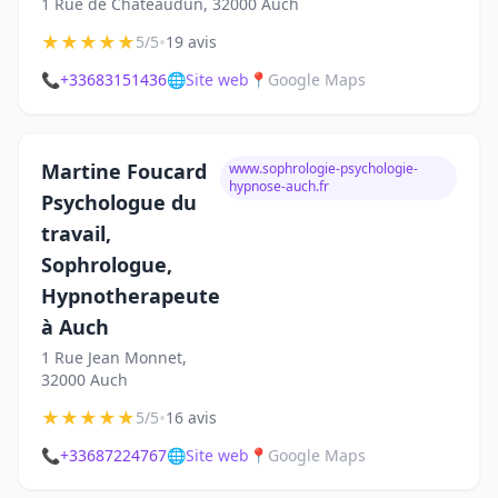
1 Rue de Châteaudun, 32000 Auch
★
★
★
★
★
•
5/5
19 avis
📞
+33683151436
🌐
Site web
📍
Google Maps
Martine Foucard
www.sophrologie-psychologie-
hypnose-auch.fr
Psychologue du
travail,
Sophrologue,
Hypnotherapeute
à Auch
1 Rue Jean Monnet,
32000 Auch
★
★
★
★
★
•
5/5
16 avis
📞
+33687224767
🌐
Site web
📍
Google Maps