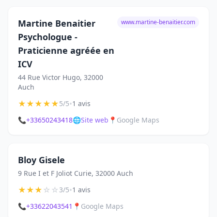
Martine Benaitier
www.martine-benaitier.com
Psychologue -
Praticienne agréée en
ICV
44 Rue Victor Hugo, 32000
Auch
★
★
★
★
★
•
5/5
1 avis
📞
+33650243418
🌐
Site web
📍
Google Maps
Bloy Gisele
9 Rue I et F Joliot Curie, 32000 Auch
★
★
★
☆
☆
•
3/5
1 avis
📞
+33622043541
📍
Google Maps