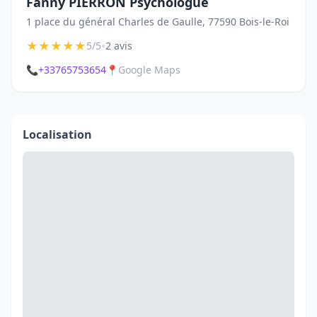
Fanny PIERRON Psychologue
1 place du général Charles de Gaulle, 77590 Bois-le-Roi
★
★
★
★
★
•
5/5
2 avis
📞
+33765753654
📍
Google Maps
Localisation