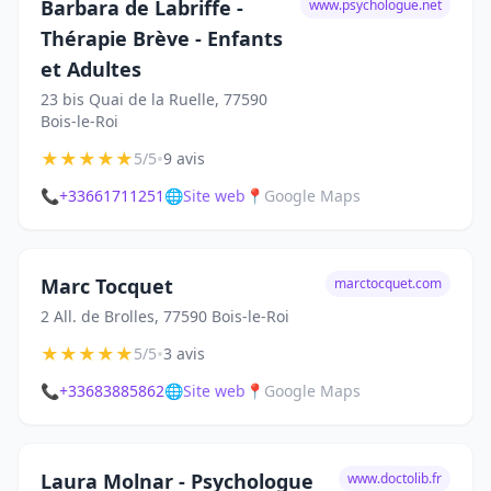
Barbara de Labriffe -
www.psychologue.net
Thérapie Brève - Enfants
et Adultes
23 bis Quai de la Ruelle, 77590
Bois-le-Roi
★
★
★
★
★
•
5/5
9 avis
📞
+33661711251
🌐
Site web
📍
Google Maps
Marc Tocquet
marctocquet.com
2 All. de Brolles, 77590 Bois-le-Roi
★
★
★
★
★
•
5/5
3 avis
📞
+33683885862
🌐
Site web
📍
Google Maps
Laura Molnar - Psychologue
www.doctolib.fr