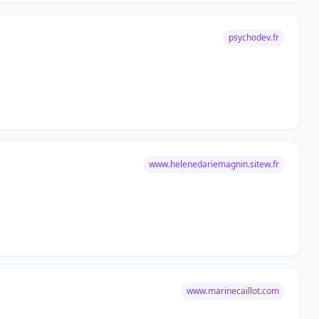
psychodev.fr
www.helenedariemagnin.sitew.fr
www.marinecaillot.com