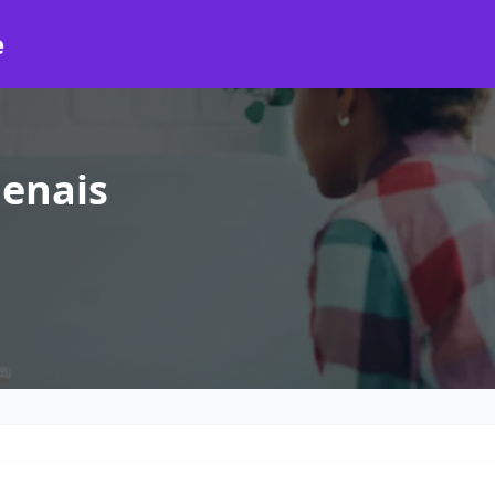
e
enais