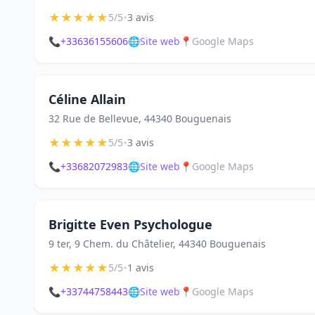
★
★
★
★
★
•
5/5
3 avis
📞
+33636155606
🌐
Site web
📍
Google Maps
Céline Allain
32 Rue de Bellevue, 44340 Bouguenais
★
★
★
★
★
•
5/5
3 avis
📞
+33682072983
🌐
Site web
📍
Google Maps
Brigitte Even Psychologue
9 ter, 9 Chem. du Châtelier, 44340 Bouguenais
★
★
★
★
★
•
5/5
1 avis
📞
+33744758443
🌐
Site web
📍
Google Maps