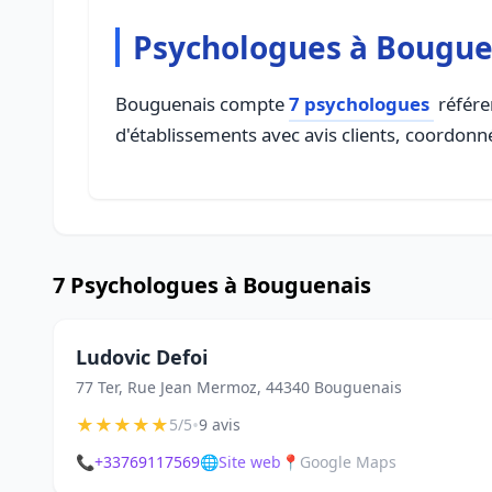
Psychologues à Bougue
Bouguenais compte
7 psychologues
référen
d'établissements avec avis clients, coordonné
7 Psychologues à Bouguenais
Ludovic Defoi
77 Ter, Rue Jean Mermoz, 44340 Bouguenais
★
★
★
★
★
•
5/5
9 avis
📞
+33769117569
🌐
Site web
📍
Google Maps