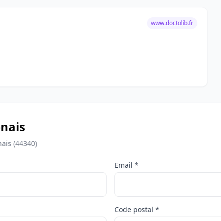
www.doctolib.fr
nais
ais (44340)
Email *
Code postal *