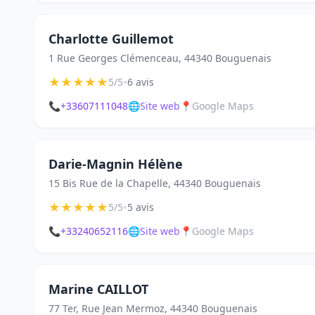
Charlotte Guillemot
1 Rue Georges Clémenceau, 44340 Bouguenais
★
★
★
★
★
•
5/5
6 avis
📞
+33607111048
🌐
Site web
📍
Google Maps
Darie-Magnin Hélène
15 Bis Rue de la Chapelle, 44340 Bouguenais
★
★
★
★
★
•
5/5
5 avis
📞
+33240652116
🌐
Site web
📍
Google Maps
Marine CAILLOT
77 Ter, Rue Jean Mermoz, 44340 Bouguenais