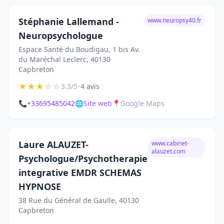
Stéphanie Lallemand -
www.neuropsy40.fr
Neuropsychologue
Espace Santé du Boudigau, 1 bis Av.
du Maréchal Leclerc, 40130
Capbreton
★
★
★
☆
☆
•
3.3/5
4 avis
📞
+33695485042
🌐
Site web
📍
Google Maps
Laure ALAUZET-
www.cabinet-
alauzet.com
Psychologue/Psychotherapie
integrative EMDR SCHEMAS
HYPNOSE
38 Rue du Général de Gaulle, 40130
Capbreton