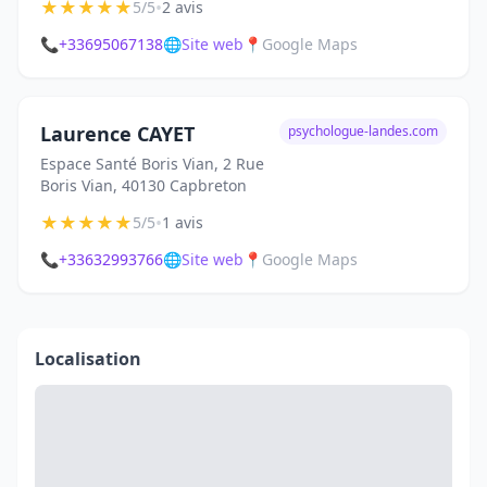
★
★
★
★
★
•
5/5
2 avis
📞
+33695067138
🌐
Site web
📍
Google Maps
Laurence CAYET
psychologue-landes.com
Espace Santé Boris Vian, 2 Rue
Boris Vian, 40130 Capbreton
★
★
★
★
★
•
5/5
1 avis
📞
+33632993766
🌐
Site web
📍
Google Maps
Localisation