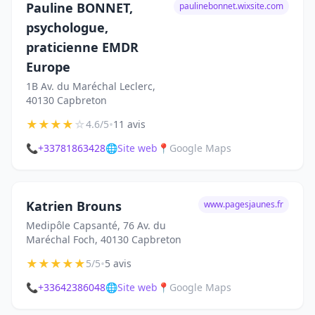
Pauline BONNET,
paulinebonnet.wixsite.com
psychologue,
praticienne EMDR
Europe
1B Av. du Maréchal Leclerc,
40130 Capbreton
★
★
★
★
☆
•
4.6/5
11 avis
📞
+33781863428
🌐
Site web
📍
Google Maps
Katrien Brouns
www.pagesjaunes.fr
Medipôle Capsanté, 76 Av. du
Maréchal Foch, 40130 Capbreton
★
★
★
★
★
•
5/5
5 avis
📞
+33642386048
🌐
Site web
📍
Google Maps