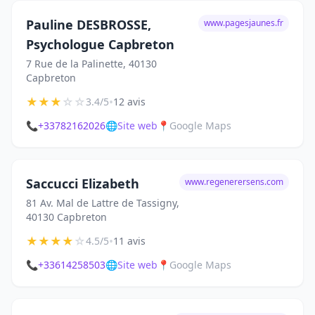
Pauline DESBROSSE,
www.pagesjaunes.fr
Psychologue Capbreton
7 Rue de la Palinette, 40130
Capbreton
★
★
★
☆
☆
•
3.4/5
12 avis
📞
+33782162026
🌐
Site web
📍
Google Maps
Saccucci Elizabeth
www.regenerersens.com
81 Av. Mal de Lattre de Tassigny,
40130 Capbreton
★
★
★
★
☆
•
4.5/5
11 avis
📞
+33614258503
🌐
Site web
📍
Google Maps