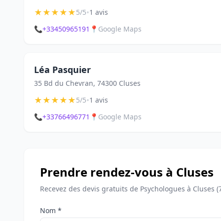
★
★
★
★
★
•
5/5
1 avis
📞
+33450965191
📍
Google Maps
Léa Pasquier
35 Bd du Chevran, 74300 Cluses
★
★
★
★
★
•
5/5
1 avis
📞
+33766496771
📍
Google Maps
Prendre rendez-vous à Cluses
Recevez des devis gratuits de Psychologues à Cluses (
Nom *