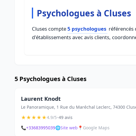
Psychologues à Cluses
Cluses compte
5 psychologues
référencés d
d'établissements avec avis clients, coordonné
5 Psychologues à Cluses
Laurent Knodt
Le Panoramique, 1 Rue du Maréchal Leclerc, 74300 Clus
★
★
★
★
★
•
4.9/5
49 avis
📞
+33683995039
🌐
Site web
📍
Google Maps