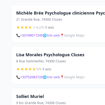
Michèle Brée Psychologue clinicienne Ps
21 Grande Rue, 74300 Cluses
★
★
★
★
☆
•
4.2/5
5 avis
📞
+33749017245
🌐
Site web
📍
Google Maps
Lisa Morales Psychologue Cluses
8 Rue Sommeiller, 74300 Cluses
★
★
★
★
★
•
5/5
3 avis
📞
+33752083720
🌐
Site web
📍
Google Maps
Solliet Muriel
9 bis Grande Rue, 74300 Cluses