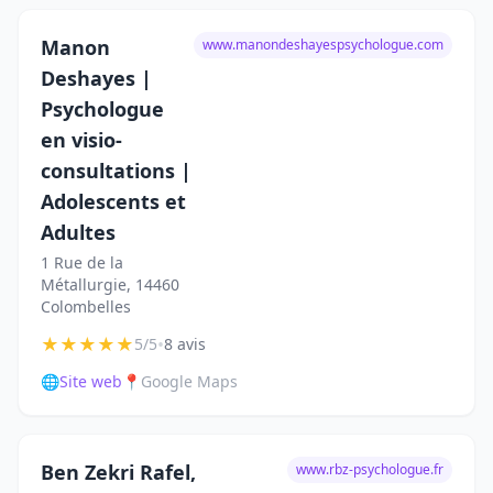
Manon
www.manondeshayespsychologue.com
Deshayes |
Psychologue
en visio-
consultations |
Adolescents et
Adultes
1 Rue de la
Métallurgie, 14460
Colombelles
★
★
★
★
★
•
5/5
8 avis
🌐
Site web
📍
Google Maps
Ben Zekri Rafel,
www.rbz-psychologue.fr