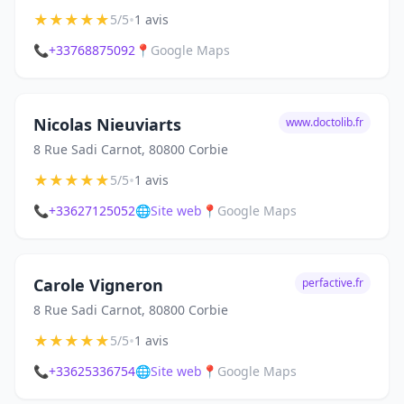
★
★
★
★
★
•
5/5
1 avis
📞
+33768875092
📍
Google Maps
Nicolas Nieuviarts
www.doctolib.fr
8 Rue Sadi Carnot, 80800 Corbie
★
★
★
★
★
•
5/5
1 avis
📞
+33627125052
🌐
Site web
📍
Google Maps
Carole Vigneron
perfactive.fr
8 Rue Sadi Carnot, 80800 Corbie
★
★
★
★
★
•
5/5
1 avis
📞
+33625336754
🌐
Site web
📍
Google Maps