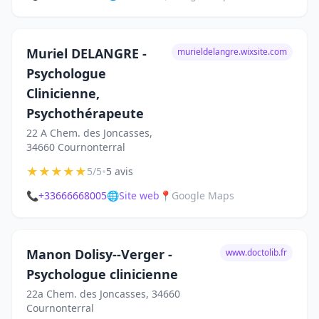
Muriel DELANGRE -
murieldelangre.wixsite.com
Psychologue
Clinicienne,
Psychothérapeute
22 A Chem. des Joncasses,
34660 Cournonterral
★
★
★
★
★
•
5/5
5 avis
📞
+33666668005
🌐
Site web
📍
Google Maps
Manon Dolisy--Verger -
www.doctolib.fr
Psychologue clinicienne
22a Chem. des Joncasses, 34660
Cournonterral