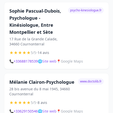
Sophie Pascual-Dubois,
psycho-kinesiologue.fr
Psychologue -
Kinésiologue, Entre
Montpellier et Sète
17 Rue de la Grande Calade,
34660 Cournonterral
★
★
★
★
★
•
5/5
14 avis
📞
+33688178539
🌐
Site web
📍
Google Maps
Mélanie Clairon-Psychologue
www.doctolib.fr
28 bis avenue du 8 mai 1945, 34660
Cournonterral
★
★
★
★
★
•
5/5
8 avis
📞
+33629150546
🌐
Site web
📍
Google Maps