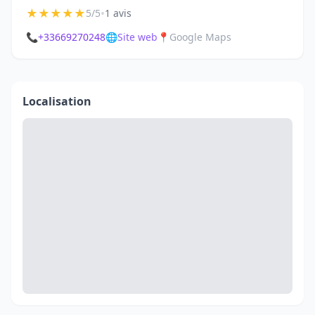
★
★
★
★
★
•
5/5
1 avis
📞
+33669270248
🌐
Site web
📍
Google Maps
Localisation