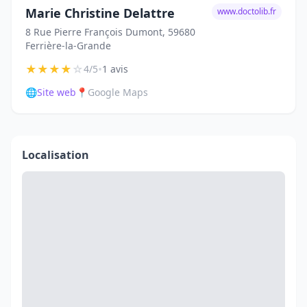
Marie Christine Delattre
www.doctolib.fr
8 Rue Pierre François Dumont, 59680
Ferrière-la-Grande
★
★
★
★
☆
•
4/5
1 avis
🌐
Site web
📍
Google Maps
Localisation