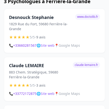
3 Psychologues à Ferrière-la-Grande
Desnouck Stephanie
www.doctolib.fr
1829 Rue du Fort, 59680 Ferrière-la-
Grande
★
★
★
★
★
•
5/5
9 avis
📞
+33660281567
🌐
Site web
📍
Google Maps
Claude LEMAIRE
claude-lemaire.fr
883 Chem. Stratégique, 59680
Ferrière-la-Grande
★
★
★
★
★
•
5/5
3 avis
📞
+33772172875
🌐
Site web
📍
Google Maps