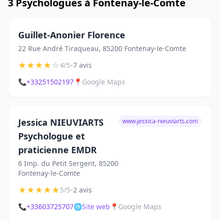
3 Psychologues à Fontenay-le-Comte
Guillet-Anonier Florence
22 Rue André Tiraqueau, 85200 Fontenay-le-Comte
★
★
★
★
☆
•
4/5
7 avis
📞
+33251502197
📍
Google Maps
Jessica NIEUVIARTS
www.jessica-nieuviarts.com
Psychologue et
praticienne EMDR
6 Imp. du Petit Sergent, 85200
Fontenay-le-Comte
★
★
★
★
★
•
5/5
2 avis
📞
+33603725707
🌐
Site web
📍
Google Maps