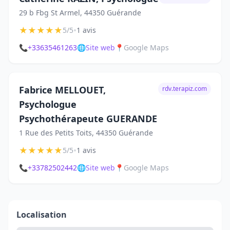
29 b Fbg St Armel, 44350 Guérande
★
★
★
★
★
•
5/5
1 avis
📞
+33635461263
🌐
Site web
📍
Google Maps
Fabrice MELLOUET,
rdv.terapiz.com
Psychologue
Psychothérapeute GUERANDE
1 Rue des Petits Toits, 44350 Guérande
★
★
★
★
★
•
5/5
1 avis
📞
+33782502442
🌐
Site web
📍
Google Maps
Localisation