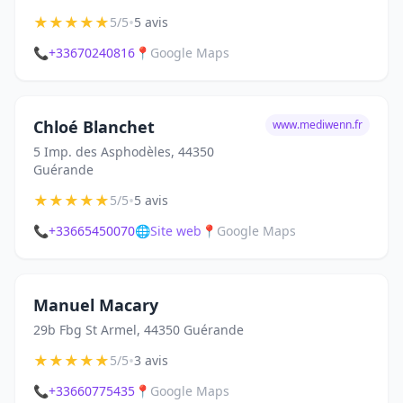
★
★
★
★
★
•
5/5
5 avis
📞
+33670240816
📍
Google Maps
Chloé Blanchet
www.mediwenn.fr
5 Imp. des Asphodèles, 44350
Guérande
★
★
★
★
★
•
5/5
5 avis
📞
+33665450070
🌐
Site web
📍
Google Maps
Manuel Macary
29b Fbg St Armel, 44350 Guérande
★
★
★
★
★
•
5/5
3 avis
📞
+33660775435
📍
Google Maps