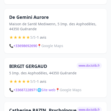
De Gemini Aurore
Maison de Santé Mediwenn, 5 Imp. des Asphodèles,
44350 Guérande
★
★
★
★
★
•
5/5
1 avis
📞
+33698692690
📍
Google Maps
BIRGIT GERGAUD
www.doctolib.fr
5 Imp. des Asphodèles, 44350 Guérande
★
★
★
★
★
•
5/5
1 avis
📞
+33687228971
🌐
Site web
📍
Google Maps
Catherine RAZIN, Psychologue
www.doctolib.fr