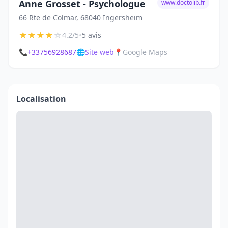
Anne Grosset - Psychologue
www.doctolib.fr
66 Rte de Colmar, 68040 Ingersheim
★
★
★
★
☆
•
4.2/5
5 avis
📞
+33756928687
🌐
Site web
📍
Google Maps
Localisation