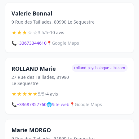
Valerie Bonnal
9 Rue des Taillades, 80990 Le Sequestre
★
★
★
☆
☆
•
3.5/5
10 avis
📞
+33673344610
📍
Google Maps
ROLLAND Marie
rolland-psychologue-albi.com
27 Rue des Taillades, 81990
Le Sequestre
★
★
★
★
★
•
5/5
4 avis
📞
+33687357760
🌐
Site web
📍
Google Maps
Marie MORGO
9 Rue des Taillades, 81990 Le Sequestre