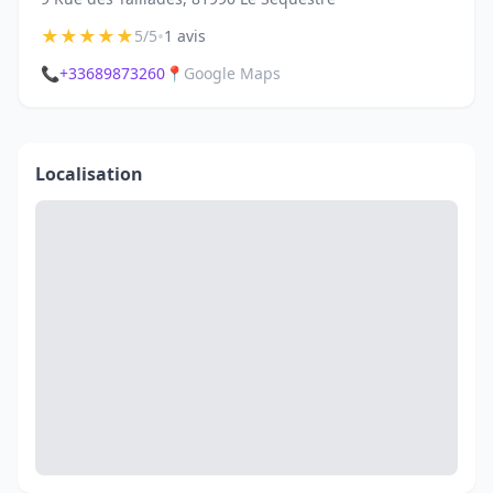
★
★
★
★
★
•
5/5
1 avis
📞
+33689873260
📍
Google Maps
Localisation