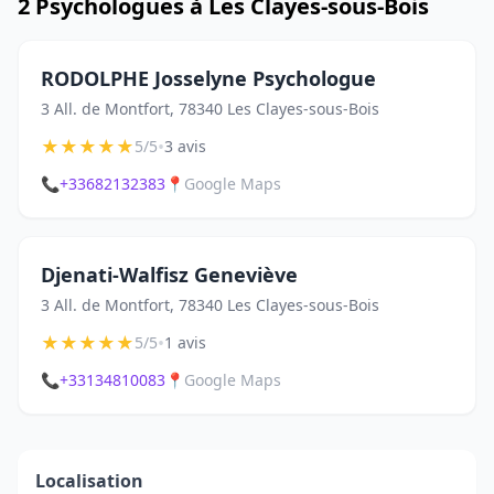
2 Psychologues à Les Clayes-sous-Bois
RODOLPHE Josselyne Psychologue
3 All. de Montfort, 78340 Les Clayes-sous-Bois
★
★
★
★
★
•
5/5
3 avis
📞
+33682132383
📍
Google Maps
Djenati-Walfisz Geneviève
3 All. de Montfort, 78340 Les Clayes-sous-Bois
★
★
★
★
★
•
5/5
1 avis
📞
+33134810083
📍
Google Maps
Localisation