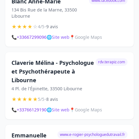
Blanc Anne-Marie
www.facebook.com
134 Bis Rue de la Marne, 33500
Libourne
★
★
★
★
☆
•
4/5
9 avis
📞
+33667299096
🌐
Site web
📍
Google Maps
Claverie Mélina - Psychologue
rdv.terapiz.com
et Psychothérapeute à
Libourne
4 Pl. de l'Épinette, 33500 Libourne
★
★
★
★
★
•
5/5
8 avis
📞
+33766129190
🌐
Site web
📍
Google Maps
Emmanuelle
www.e-rogier-psychologuedutravail.fr