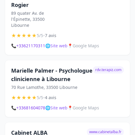
Rogier
89 quater Av. de
l'Épinette, 33500
Libourne
★
★
★
★
★
•
5/5
7 avis
📞
+33621170311
🌐
Site web
📍
Google Maps
Marielle Palmer - Psychologue
rdv.terapiz.com
clinicienne à Libourne
70 Rue Lamothe, 33500 Libourne
★
★
★
★
★
•
5/5
4 avis
📞
+33681604078
🌐
Site web
📍
Google Maps
Cabinet ALBA
www.cabinetalba.fr