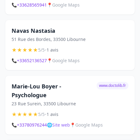
📞
+33628565941
📍
Google Maps
Navas Nastasia
51 Rue des Bordes, 33500 Libourne
★
★
★
★
★
•
5/5
1 avis
📞
+33652136527
📍
Google Maps
Marie-Lou Boyer -
www.doctolib.fr
Psychologue
23 Rue Surein, 33500 Libourne
★
★
★
★
★
•
5/5
1 avis
📞
+33780976244
🌐
Site web
📍
Google Maps