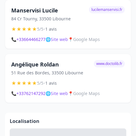
Manservisi Lucile
lucilemanservisi.fr
84 Cr Tourny, 33500 Libourne
★
★
★
★
★
•
5/5
1 avis
📞
+33664466277
🌐
Site web
📍
Google Maps
Angélique Roldan
www.doctolib.fr
51 Rue des Bordes, 33500 Libourne
★
★
★
★
★
•
5/5
1 avis
📞
+33762147292
🌐
Site web
📍
Google Maps
Localisation