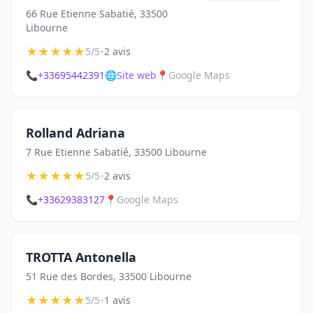
66 Rue Etienne Sabatié, 33500
Libourne
★
★
★
★
★
•
5/5
2 avis
📞
+33695442391
🌐
Site web
📍
Google Maps
Rolland Adriana
7 Rue Etienne Sabatié, 33500 Libourne
★
★
★
★
★
•
5/5
2 avis
📞
+33629383127
📍
Google Maps
TROTTA Antonella
51 Rue des Bordes, 33500 Libourne
★
★
★
★
★
•
5/5
1 avis