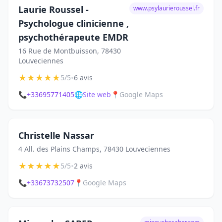
Laurie Roussel -
www.psylaurieroussel.fr
Psychologue clinicienne ,
psychothérapeute EMDR
16 Rue de Montbuisson, 78430
Louveciennes
★
★
★
★
★
•
5/5
6 avis
📞
+33695771405
🌐
Site web
📍
Google Maps
Christelle Nassar
4 All. des Plains Champs, 78430 Louveciennes
★
★
★
★
★
•
5/5
2 avis
📞
+33673732507
📍
Google Maps