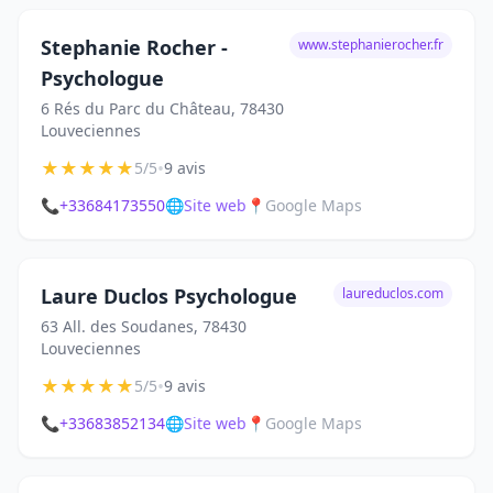
Stephanie Rocher -
www.stephanierocher.fr
Psychologue
6 Rés du Parc du Château, 78430
Louveciennes
★
★
★
★
★
•
5/5
9 avis
📞
+33684173550
🌐
Site web
📍
Google Maps
Laure Duclos Psychologue
laureduclos.com
63 All. des Soudanes, 78430
Louveciennes
★
★
★
★
★
•
5/5
9 avis
📞
+33683852134
🌐
Site web
📍
Google Maps