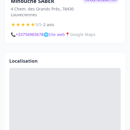
Minouche SABER
minouchesaber.com
4 Chem. des Grands Prés, 78430
Louveciennes
★
★
★
★
★
•
5/5
2 avis
📞
+33756965678
🌐
Site web
📍
Google Maps
Localisation