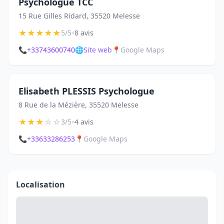
Psychologue TCC
15 Rue Gilles Ridard, 35520 Melesse
★
★
★
★
★
•
5/5
8 avis
📞
+33743600740
🌐
Site web
📍
Google Maps
Elisabeth PLESSIS Psychologue
8 Rue de la Mézière, 35520 Melesse
★
★
★
☆
☆
•
3/5
4 avis
📞
+33633286253
📍
Google Maps
Localisation