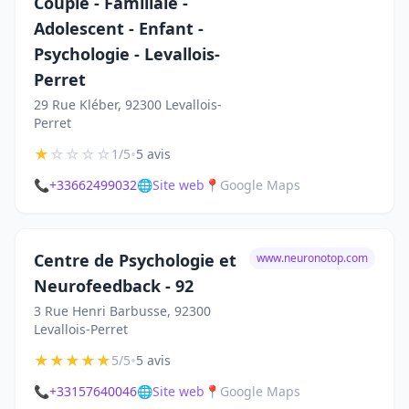
Couple - Familiale -
Adolescent - Enfant -
Psychologie - Levallois-
Perret
29 Rue Kléber, 92300 Levallois-
Perret
★
☆
☆
☆
☆
•
1/5
5 avis
📞
+33662499032
🌐
Site web
📍
Google Maps
Centre de Psychologie et
www.neuronotop.com
Neurofeedback - 92
3 Rue Henri Barbusse, 92300
Levallois-Perret
★
★
★
★
★
•
5/5
5 avis
📞
+33157640046
🌐
Site web
📍
Google Maps