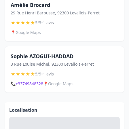
Amélie Brocard
29 Rue Henri Barbusse, 92300 Levallois-Perret
★
★
★
★
★
•
5/5
1 avis
📍
Google Maps
Sophie AZOGUI-HADDAD
3 Rue Louise Michel, 92300 Levallois-Perret
★
★
★
★
★
•
5/5
1 avis
📞
+33749848328
📍
Google Maps
Localisation