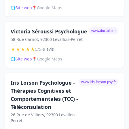
🌐
Site web
📍
Google Maps
Victoria Séroussi Psychologue
www.doctolib.fr
58 Rue Carnot, 92300 Levallois-Perret
★
★
★
★
★
•
5/5
9 avis
🌐
Site web
📍
Google Maps
Iris Lorson Psychologue -
www.iris-lorson-psy.fr
Thérapies Cognitives et
Comportementales (TCC) -
Téléconsulation
26 Rue de Villiers, 92300 Levallois-
Perret