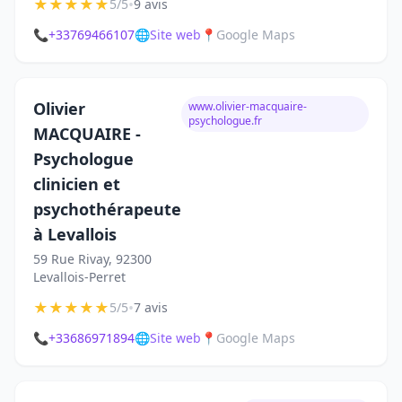
★
★
★
★
★
•
5/5
9 avis
📞
+33769466107
🌐
Site web
📍
Google Maps
Olivier
www.olivier-macquaire-
psychologue.fr
MACQUAIRE -
Psychologue
clinicien et
psychothérapeute
à Levallois
59 Rue Rivay, 92300
Levallois-Perret
★
★
★
★
★
•
5/5
7 avis
📞
+33686971894
🌐
Site web
📍
Google Maps