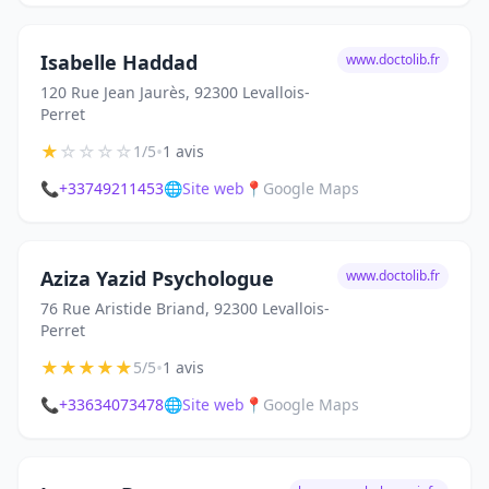
Isabelle Haddad
www.doctolib.fr
120 Rue Jean Jaurès, 92300 Levallois-
Perret
★
☆
☆
☆
☆
•
1/5
1 avis
📞
+33749211453
🌐
Site web
📍
Google Maps
Aziza Yazid Psychologue
www.doctolib.fr
76 Rue Aristide Briand, 92300 Levallois-
Perret
★
★
★
★
★
•
5/5
1 avis
📞
+33634073478
🌐
Site web
📍
Google Maps