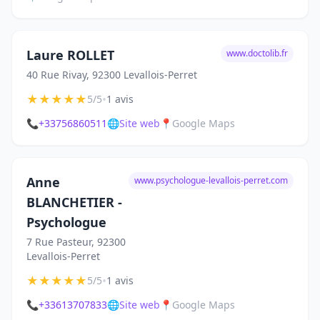
Laure ROLLET
www.doctolib.fr
40 Rue Rivay, 92300 Levallois-Perret
★
★
★
★
★
•
5/5
1 avis
📞
+33756860511
🌐
Site web
📍
Google Maps
Anne
www.psychologue-levallois-perret.com
BLANCHETIER -
Psychologue
7 Rue Pasteur, 92300
Levallois-Perret
★
★
★
★
★
•
5/5
1 avis
📞
+33613707833
🌐
Site web
📍
Google Maps