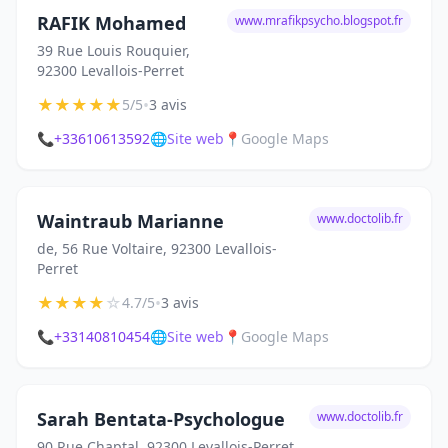
RAFIK Mohamed
www.mrafikpsycho.blogspot.fr
39 Rue Louis Rouquier,
92300 Levallois-Perret
★
★
★
★
★
•
5/5
3 avis
📞
+33610613592
🌐
Site web
📍
Google Maps
Waintraub Marianne
www.doctolib.fr
de, 56 Rue Voltaire, 92300 Levallois-
Perret
★
★
★
★
☆
•
4.7/5
3 avis
📞
+33140810454
🌐
Site web
📍
Google Maps
Sarah Bentata-Psychologue
www.doctolib.fr
90 Rue Chaptal, 92300 Levallois-Perret