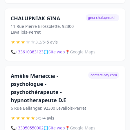
CHALUPNIAK GINA
gina-chalupniak.fr
11 Rue Pierre Brossolette, 92300
Levallois-Perret
★
★
★
☆
☆
•
3.2/5
5 avis
📞
+33610383123
🌐
Site web
📍
Google Maps
Amélie Mariaccia -
contact-psy.com
psychologue -
psychothérapeute -
hypnotherapeute D.E
6 Rue Bellanger, 92300 Levallois-Perret
★
★
★
★
★
•
5/5
4 avis
📞
+33950550002
🌐
Site web
📍
Google Maps