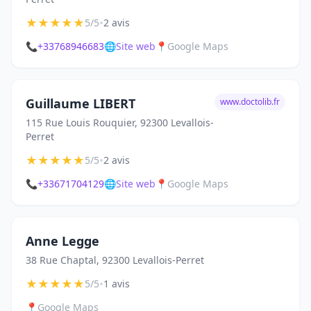
★
★
★
★
★
•
5/5
2 avis
📞
+33768946683
🌐
Site web
📍
Google Maps
Guillaume LIBERT
www.doctolib.fr
115 Rue Louis Rouquier, 92300 Levallois-
Perret
★
★
★
★
★
•
5/5
2 avis
📞
+33671704129
🌐
Site web
📍
Google Maps
Anne Legge
38 Rue Chaptal, 92300 Levallois-Perret
★
★
★
★
★
•
5/5
1 avis
📍
Google Maps