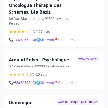
Oncologue Thérapie Des
Schémas. Léa Beziz
86 Rue Marius Aufan, 92300 Levallois-
Perret
★
★
★
★
☆
•
4.6/5
27 avis
📞
+33663664738
🌐
Site web
📍
Google Maps
Arnaud Robin - Psychologue
www.pteros.fr
57 Rue Voltaire, 92300 Levallois-Perret
★
★
★
★
★
•
5/5
25 avis
📞
+33681395403
🌐
Site web
📍
Google Maps
Dominique
www.dominique-guillaumin.fr