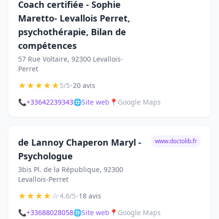
Coach certifiée - Sophie
Maretto- Levallois Perret,
psychothérapie, Bilan de
compétences
57 Rue Voltaire, 92300 Levallois-
Perret
★
★
★
★
★
•
5/5
20 avis
📞
+33642239343
🌐
Site web
📍
Google Maps
de Lannoy Chaperon Maryl -
www.doctolib.fr
Psychologue
3bis Pl. de la République, 92300
Levallois-Perret
★
★
★
★
☆
•
4.6/5
18 avis
📞
+33688028058
🌐
Site web
📍
Google Maps