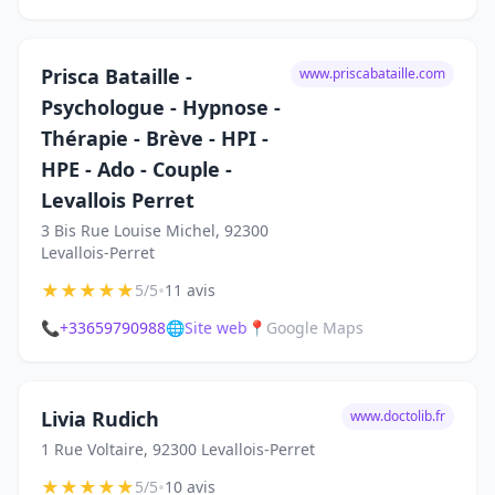
Prisca Bataille -
www.priscabataille.com
Psychologue - Hypnose -
Thérapie - Brève - HPI -
HPE - Ado - Couple -
Levallois Perret
3 Bis Rue Louise Michel, 92300
Levallois-Perret
★
★
★
★
★
•
5/5
11 avis
📞
+33659790988
🌐
Site web
📍
Google Maps
Livia Rudich
www.doctolib.fr
1 Rue Voltaire, 92300 Levallois-Perret
★
★
★
★
★
•
5/5
10 avis