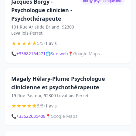
Jacques Borgy -
borgy-psychologue.info
Psychologue clinicien -
Psychothérapeute
101 Rue Aristide Briand, 92300
Levallois-Perret
★
★
★
★
★
•
5/5
1 avis
📞
+33682164471
🌐
Site web
📍
Google Maps
Magaly Hélary-Plume Psychologue
clinicienne et psychothérapeute
19 Rue Pasteur, 92300 Levallois-Perret
★
★
★
★
★
•
5/5
1 avis
📞
+33622635408
📍
Google Maps