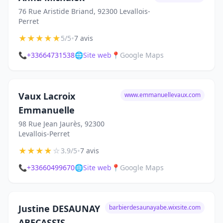
76 Rue Aristide Briand, 92300 Levallois-
Perret
★
★
★
★
★
•
5/5
7 avis
📞
+33664731538
🌐
Site web
📍
Google Maps
Vaux Lacroix
www.emmanuellevaux.com
Emmanuelle
98 Rue Jean Jaurès, 92300
Levallois-Perret
★
★
★
★
☆
•
3.9/5
7 avis
📞
+33660499670
🌐
Site web
📍
Google Maps
Justine DESAUNAY
barbierdesaunayabe.wixsite.com
ABECASSIS