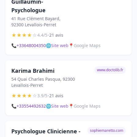
Guillaumin-
Psychologue
41 Rue Clément Bayard,
92300 Levallois-Perret
★
★
★
★
☆
•
4.4/5
21 avis
📞
+33648004350
🌐
Site web
📍
Google Maps
Karima Brahimi
www.doctolib.fr
54 Quai Charles Pasqua, 92300
Levallois-Perret
★
★
★
★
☆
•
3.9/5
21 avis
📞
+33554492632
🌐
Site web
📍
Google Maps
Psychologue Clinicienne -
sophiemaretto.com