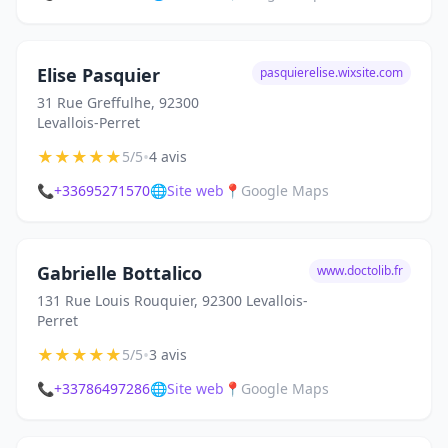
Elise Pasquier
pasquierelise.wixsite.com
31 Rue Greffulhe, 92300
Levallois-Perret
★
★
★
★
★
•
5/5
4 avis
📞
+33695271570
🌐
Site web
📍
Google Maps
Gabrielle Bottalico
www.doctolib.fr
131 Rue Louis Rouquier, 92300 Levallois-
Perret
★
★
★
★
★
•
5/5
3 avis
📞
+33786497286
🌐
Site web
📍
Google Maps