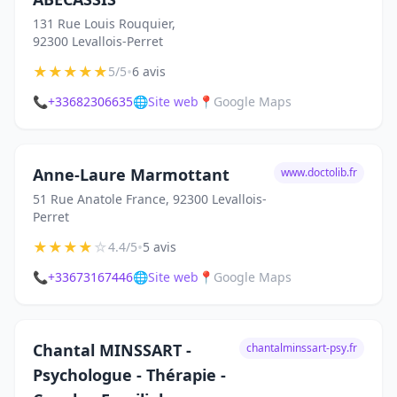
131 Rue Louis Rouquier,
92300 Levallois-Perret
★
★
★
★
★
•
5/5
6 avis
📞
+33682306635
🌐
Site web
📍
Google Maps
Anne-Laure Marmottant
www.doctolib.fr
51 Rue Anatole France, 92300 Levallois-
Perret
★
★
★
★
☆
•
4.4/5
5 avis
📞
+33673167446
🌐
Site web
📍
Google Maps
Chantal MINSSART -
chantalminssart-psy.fr
Psychologue - Thérapie -