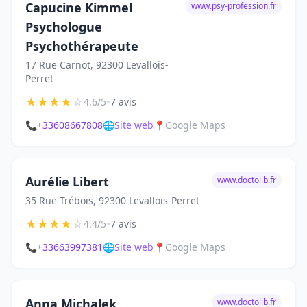
Capucine Kimmel
www.psy-profession.fr
Psychologue
Psychothérapeute
17 Rue Carnot, 92300 Levallois-
Perret
★
★
★
★
☆
•
4.6/5
7 avis
📞
+33608667808
🌐
Site web
📍
Google Maps
Aurélie Libert
www.doctolib.fr
35 Rue Trébois, 92300 Levallois-Perret
★
★
★
★
☆
•
4.4/5
7 avis
📞
+33663997381
🌐
Site web
📍
Google Maps
Anna Michalek
www.doctolib.fr