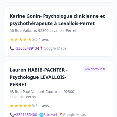
Karine Gonin- Psychologue clinicienne et
psychothérapeute à Levallois-Perret
56 Rue Voltaire, 92300 Levallois-Perret
★
★
★
★
★
•
5/5
1 avis
📞
+33662489134
📍
Google Maps
Lauren HABIB-PACHTER -
pro.doctolib.fr
Psychologue LEVALLOIS-
PERRET
63 Rue Paul Vaillant Couturier, 92300
Levallois-Perret
★
★
★
★
★
•
5/5
1 avis
📞
+33611854001
🌐
Site web
📍
Google Maps