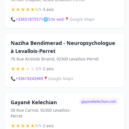
★
★
★
★
★
•
5/5
3 avis
📞
+33651875571
🌐
Site web
📍
Google Maps
Naziha Bendimerad - Neuropsychologue
à Levallois-Perret
76 Rue Aristide Briand, 92300 Levallois-Perret
★
★
★
☆
☆
•
3/5
2 avis
📞
+33619242969
📍
Google Maps
Gayané Kelechian
gayanekelechian.com
58 Rue Carnot, 92300 Levallois-
Perret
★
★
★
★
★
•
5/5
2 avis