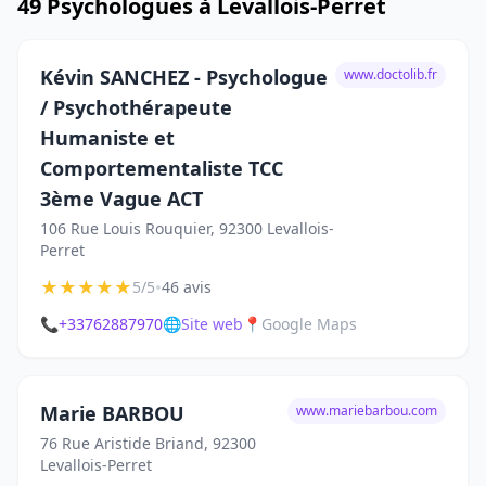
49 Psychologues à Levallois-Perret
Kévin SANCHEZ - Psychologue
www.doctolib.fr
/ Psychothérapeute
Humaniste et
Comportementaliste TCC
3ème Vague ACT
106 Rue Louis Rouquier, 92300 Levallois-
Perret
★
★
★
★
★
•
5/5
46 avis
📞
+33762887970
🌐
Site web
📍
Google Maps
Marie BARBOU
www.mariebarbou.com
76 Rue Aristide Briand, 92300
Levallois-Perret