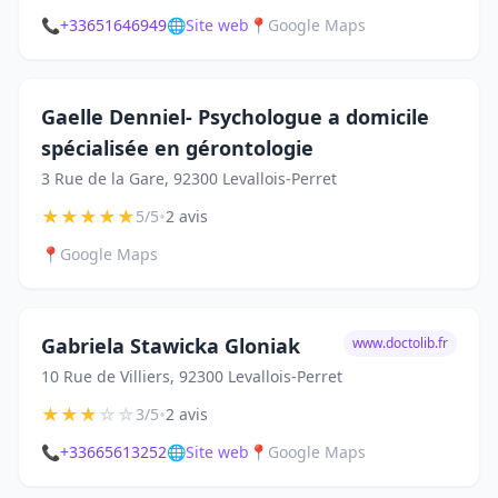
📞
+33651646949
🌐
Site web
📍
Google Maps
Gaelle Denniel- Psychologue a domicile
spécialisée en gérontologie
3 Rue de la Gare, 92300 Levallois-Perret
★
★
★
★
★
•
5/5
2 avis
📍
Google Maps
Gabriela Stawicka Gloniak
www.doctolib.fr
10 Rue de Villiers, 92300 Levallois-Perret
★
★
★
☆
☆
•
3/5
2 avis
📞
+33665613252
🌐
Site web
📍
Google Maps