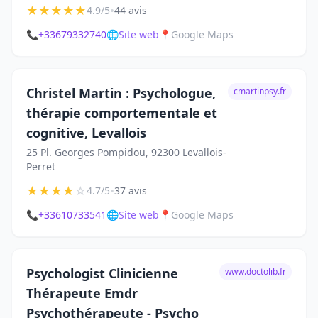
★
★
★
★
★
•
4.9/5
44 avis
📞
+33679332740
🌐
Site web
📍
Google Maps
Christel Martin : Psychologue,
cmartinpsy.fr
thérapie comportementale et
cognitive, Levallois
25 Pl. Georges Pompidou, 92300 Levallois-
Perret
★
★
★
★
☆
•
4.7/5
37 avis
📞
+33610733541
🌐
Site web
📍
Google Maps
Psychologist Clinicienne
www.doctolib.fr
Thérapeute Emdr
Psychothérapeute - Psycho