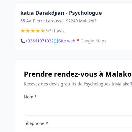
katia Darakdjian - Psychologue
65 Av. Pierre Larousse, 92240 Malakoff
★
★
★
★
★
•
5/5
1 avis
📞
+33661971932
🌐
Site web
📍
Google Maps
Prendre rendez-vous à Malako
Recevez des devis gratuits de Psychologues à Malakoff
Nom *
Téléphone *