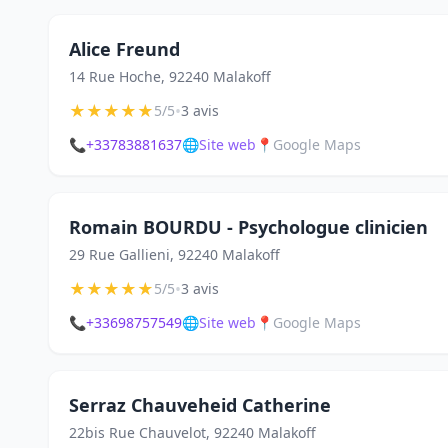
Alice Freund
14 Rue Hoche, 92240 Malakoff
★
★
★
★
★
•
5/5
3 avis
📞
+33783881637
🌐
Site web
📍
Google Maps
Romain BOURDU - Psychologue clinicien
29 Rue Gallieni, 92240 Malakoff
★
★
★
★
★
•
5/5
3 avis
📞
+33698757549
🌐
Site web
📍
Google Maps
Serraz Chauveheid Catherine
22bis Rue Chauvelot, 92240 Malakoff