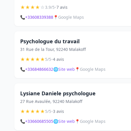
★
★
★
★
☆
•
3.9/5
7 avis
📞
+33608339388
📍
Google Maps
Psychologue du travail
31 Rue de la Tour, 92240 Malakoff
★
★
★
★
★
•
5/5
4 avis
📞
+33684866632
🌐
Site web
📍
Google Maps
Lysiane Daniele psychologue
27 Rue Avaulée, 92240 Malakoff
★
★
★
★
★
•
5/5
3 avis
📞
+33660685505
🌐
Site web
📍
Google Maps