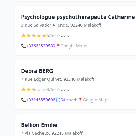
Psychologue psychothérapeute Catherin
3 Rue Salvador Allende, 92240 Malakoff
★
★
★
★
★
•
5/5
10 avis
📞
+33663539589
📍
Google Maps
Debra BERG
7 Rue Edgar Quinet, 92240 Malakoff
★
★
★
☆
☆
•
3/5
10 avis
📞
+33146559696
🌐
Site web
📍
Google Maps
Bellion Emilie
7 Vla Cacheux, 92240 Malakoff