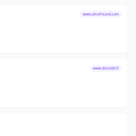
www.alicefreund.com
www.doctolib.fr