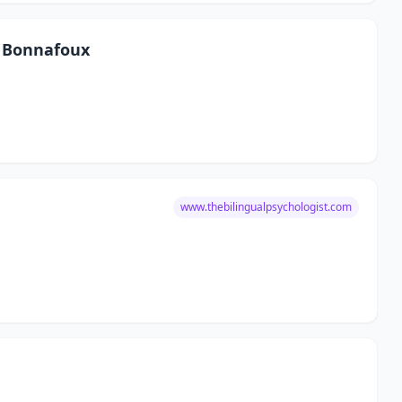
e Bonnafoux
www.thebilingualpsychologist.com