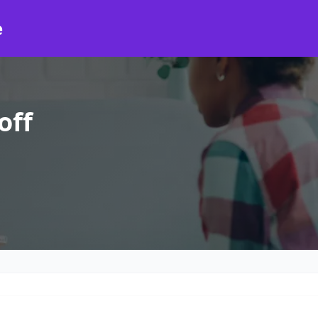
e
off