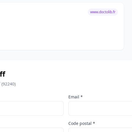
www.doctolib.fr
ff
 (92240)
Email *
Code postal *